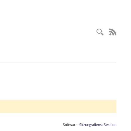
Recherc
RSS-
(Wird in
Software:
Sitzungsdienst
Session