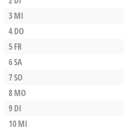
2
DI
3
MI
4
DO
5
FR
6
SA
7
SO
8
MO
9
DI
10
MI