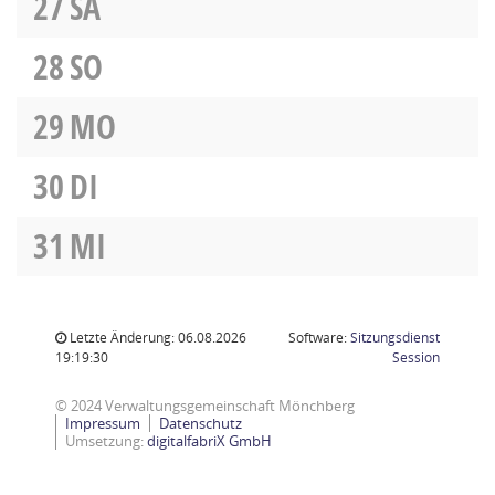
27
SA
28
SO
29
MO
30
DI
31
MI
Letzte Änderung: 06.08.2026
Software:
Sitzungsdienst
(Wird in
19:19:30
Session
© 2024 Verwaltungsgemeinschaft Mönchberg
Impressum
Datenschutz
Umsetzung:
digitalfabriX GmbH