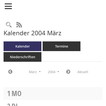
Toggle navigation
RSS-Feed
Kalender 2004 März
Kalender
Termine
Niederschriften
März
2004
Aktuell
1
MO