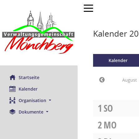
Toggle navigation
Kalender 20
Kalender
Startseite
August
Kalender
Organisation
1
SO
Dokumente
2
MO