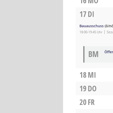
16
MO
17
DI
Bauausschuss
(ö/nö
18:00-19:45 Uhr
Sit
BM
Öffe
18
MI
19
DO
20
FR