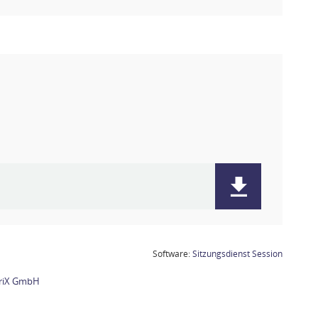
(Wird in
Software:
Sitzungsdienst
Session
briX GmbH