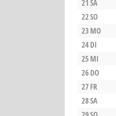
21
SA
22
SO
23
MO
24
DI
25
MI
26
DO
27
FR
28
SA
29
SO