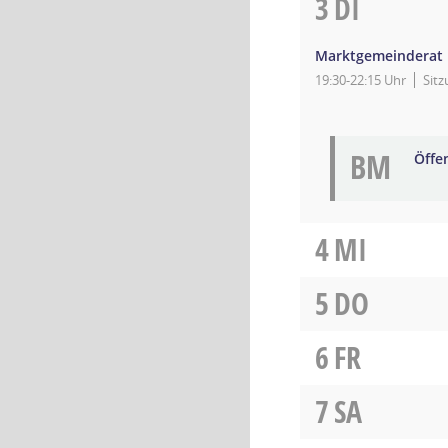
3
DI
Marktgemeinderat
19:30-22:15 Uhr
Sit
BM
Öffe
4
MI
5
DO
6
FR
7
SA