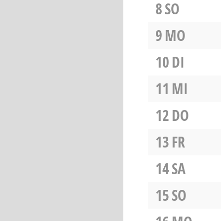
8
SO
9
MO
10
DI
11
MI
12
DO
13
FR
14
SA
15
SO