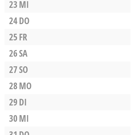
23
MI
24
DO
25
FR
26
SA
27
SO
28
MO
29
DI
30
MI
31
DO