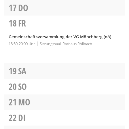
17
DO
18
FR
Gemeinschaftsversammlung der VG Mönchberg
(nö)
18:30-20:00 Uhr
Sitzungssaal, Rathaus Röllbach
19
SA
20
SO
21
MO
22
DI