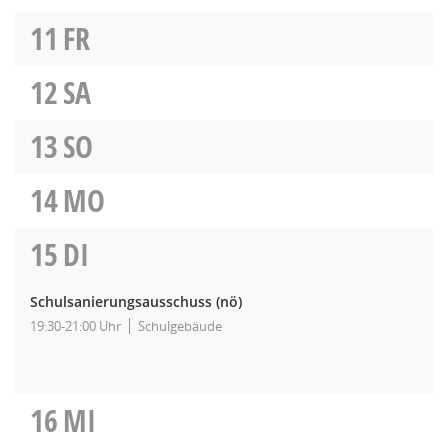
11
FR
12
SA
13
SO
14
MO
15
DI
Schulsanierungsausschuss
(nö)
19:30-21:00 Uhr
Schulgebäude
16
MI