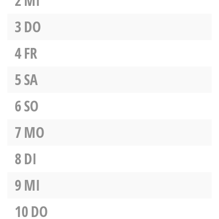
2
MI
3
DO
4
FR
5
SA
6
SO
7
MO
8
DI
9
MI
10
DO