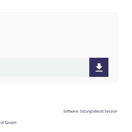
(Wird in
Software:
Sitzungsdienst
Session
briX GmbH