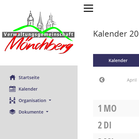
Toggle navigation
Kalender 20
Kalender
Startseite
April
Kalender
Organisation
1
MO
Dokumente
2
DI