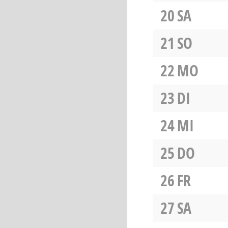
20
SA
21
SO
22
MO
23
DI
24
MI
25
DO
26
FR
27
SA