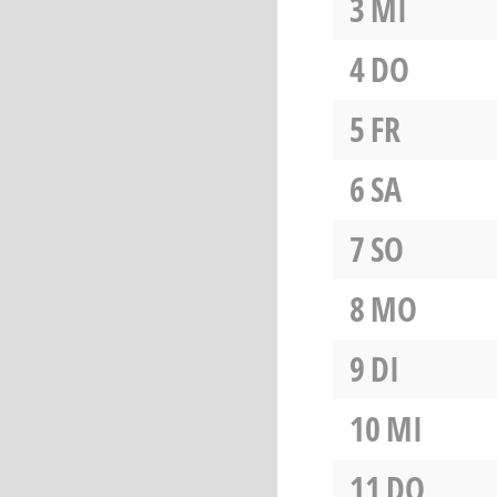
3
MI
4
DO
5
FR
6
SA
7
SO
8
MO
9
DI
10
MI
11
DO