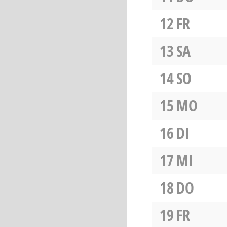
12
FR
13
SA
14
SO
15
MO
16
DI
17
MI
18
DO
19
FR