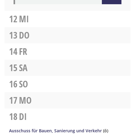
12
MI
13
DO
14
FR
15
SA
16
SO
17
MO
18
DI
Ausschuss für Bauen, Sanierung und Verkehr
(ö)