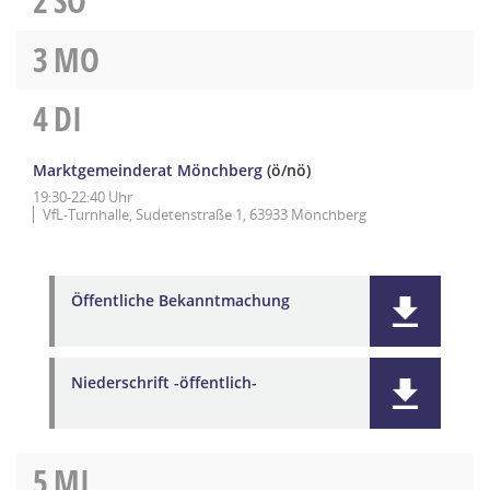
2
SO
3
MO
4
DI
Marktgemeinderat Mönchberg
(ö/nö)
19:30-22:40 Uhr
VfL-Turnhalle, Sudetenstraße 1, 63933 Mönchberg
Öffentliche Bekanntmachung
Niederschrift -öffentlich-
5
MI