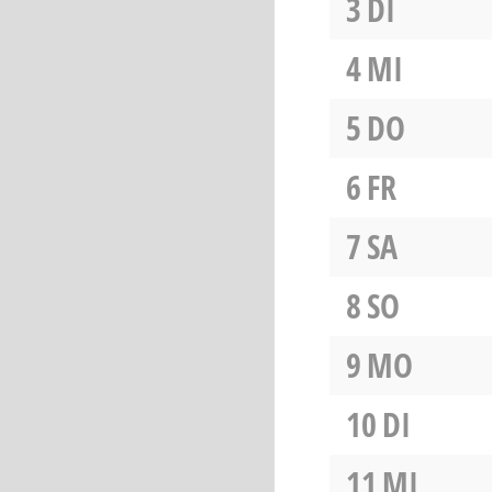
3
DI
4
MI
5
DO
6
FR
7
SA
8
SO
9
MO
10
DI
11
MI