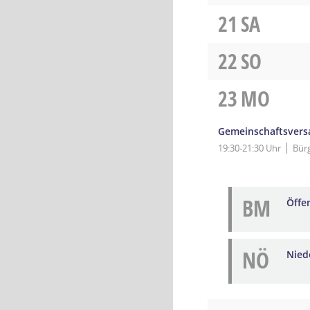
21
SA
22
SO
23
MO
Gemeinschaftsver
19:30-21:30 Uhr
Bür
BM
Öffe
NÖ
Niede