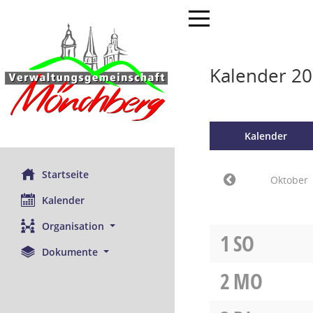
Toggle navigation
Kalender 2
Kalender
Startseite
Oktober
Kalender
Organisation
1
SO
Dokumente
2
MO