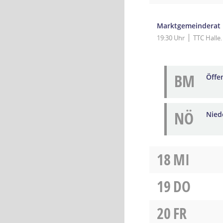
Marktgemeinderat
19:30 Uhr
TTC Halle
BM
Öffe
NÖ
Niede
18
MI
19
DO
20
FR