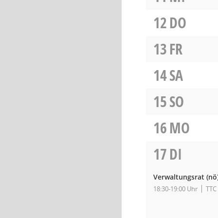
12
DO
13
FR
14
SA
15
SO
16
MO
17
DI
Verwaltungsrat
(nö
18:30-19:00 Uhr
TTC