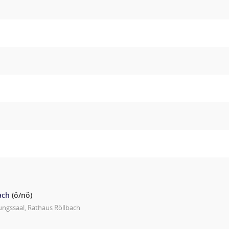
ach
(ö/nö)
ungssaal, Rathaus Röllbach