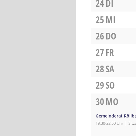
24
DI
25
MI
26
DO
27
FR
28
SA
29
SO
30
MO
Gemeinderat Röllb
19:30-22:50 Uhr
Sitz