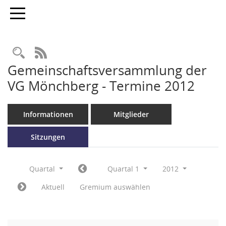
Toggle navigation
RSS-Feed
Gemeinschaftsversammlung der
VG Mönchberg - Termine 2012
Informationen
Mitglieder
Sitzungen
Quartal
Quartal 1
2012
Aktuell
Gremium auswählen