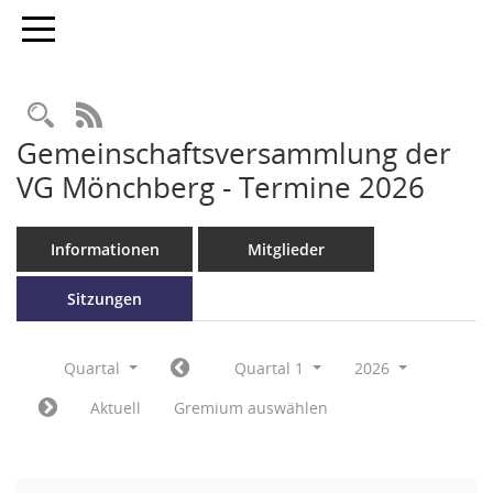
Toggle navigation
RSS-Feed
Gemeinschaftsversammlung der
VG Mönchberg - Termine 2026
Informationen
Mitglieder
Sitzungen
Quartal
Quartal 1
2026
Aktuell
Gremium auswählen