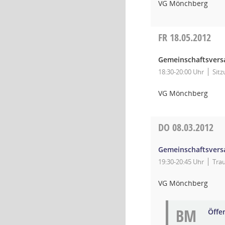
VG Mönchberg
FR
18.05.2012
Gemeinschaftsver
18:30-20:00 Uhr
Sitz
VG Mönchberg
DO
08.03.2012
Gemeinschaftsver
19:30-20:45 Uhr
Tra
VG Mönchberg
BM
Öffe