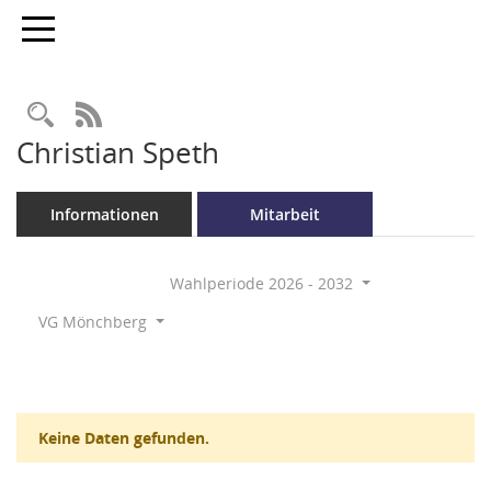
Toggle navigation
Rechercheauswahl
RSS-Feed
Christian Speth
Informationen
Mitarbeit
Wahlperiode 2026 - 2032
VG Mönchberg
Keine Daten gefunden.