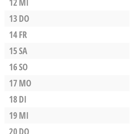
12
MI
13
DO
14
FR
15
SA
16
SO
17
MO
18
DI
19
MI
20
DO