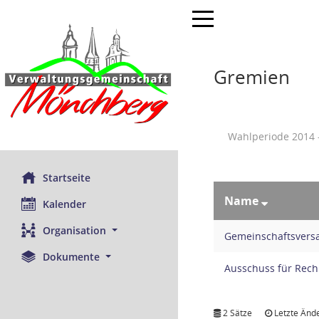
Toggle navigation
Gremien
Wahlperiode 2014 
Startseite
Name
Kalender
Organisation
Gemeinschaftsver
Dokumente
Ausschuss für Rec
2 Sätze
Letzte Ände