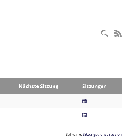
RSS-
Nächste Sitzung
Sitzungen
(Wird in
Software:
Sitzungsdienst
Session