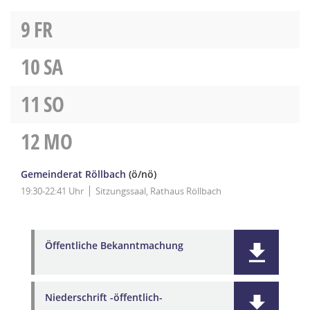
9
FR
10
SA
11
SO
12
MO
Gemeinderat Röllbach
(ö/nö)
19:30-22:41 Uhr
Sitzungssaal, Rathaus Röllbach
Öffentliche Bekanntmachung
Niederschrift -öffentlich-