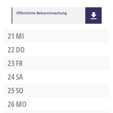
Öffentliche Bekanntmachung
21
MI
22
DO
23
FR
24
SA
25
SO
26
MO