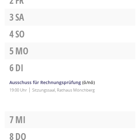
2
FR
3
SA
4
SO
5
MO
6
DI
Ausschuss für Rechnungsprüfung
(ö/nö)
19:00 Uhr
Sitzungssaal, Rathaus Mönchberg
7
MI
8
DO