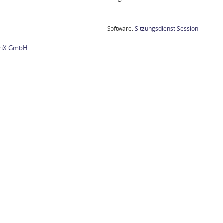
(Wird in
Software:
Sitzungsdienst
Session
briX GmbH