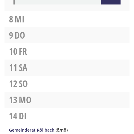
8
MI
9
DO
10
FR
11
SA
12
SO
13
MO
14
DI
Gemeinderat Röllbach
(ö/nö)