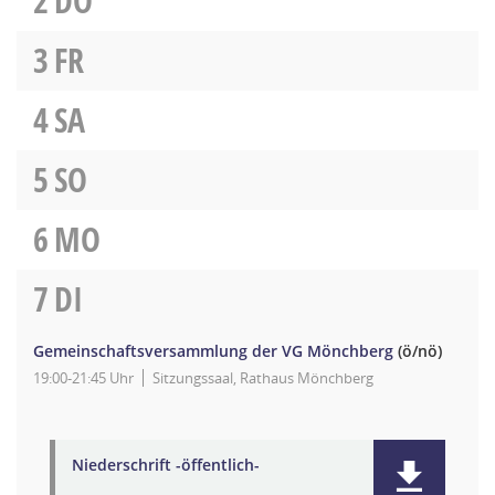
2
DO
3
FR
4
SA
5
SO
6
MO
7
DI
Gemeinschaftsversammlung der VG Mönchberg
(ö/nö)
19:00-21:45 Uhr
Sitzungssaal, Rathaus Mönchberg
Niederschrift -öffentlich-