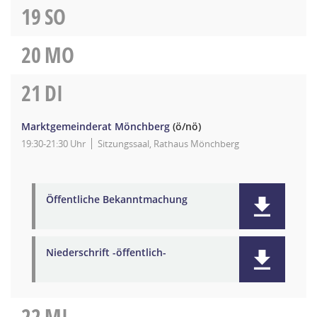
19
SO
20
MO
21
DI
Marktgemeinderat Mönchberg
(ö/nö)
19:30-21:30 Uhr
Sitzungssaal, Rathaus Mönchberg
Öffentliche Bekanntmachung
Niederschrift -öffentlich-
22
MI