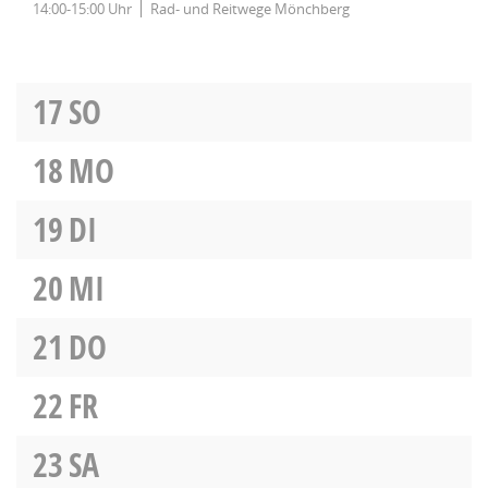
14:00-15:00 Uhr
Rad- und Reitwege Mönchberg
17
SO
18
MO
19
DI
20
MI
21
DO
22
FR
23
SA