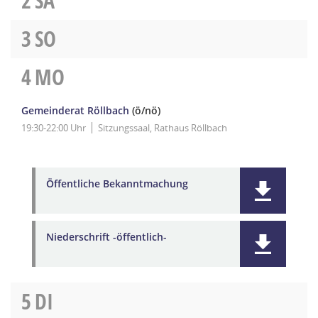
2
SA
3
SO
4
MO
Gemeinderat Röllbach
(ö/nö)
19:30-22:00 Uhr
Sitzungssaal, Rathaus Röllbach
Öffentliche Bekanntmachung
Niederschrift -öffentlich-
5
DI