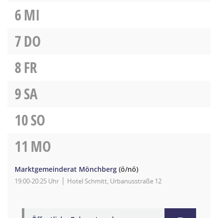
6
MI
7
DO
8
FR
9
SA
10
SO
11
MO
Marktgemeinderat Mönchberg
(ö/nö)
19:00-20:25 Uhr
Hotel Schmitt, Urbanusstraße 12