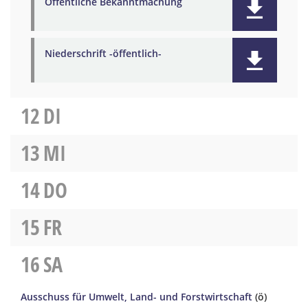
Öffentliche Bekanntmachung
Niederschrift -öffentlich-
12
DI
13
MI
14
DO
15
FR
16
SA
Ausschuss für Umwelt, Land- und Forstwirtschaft
(ö)