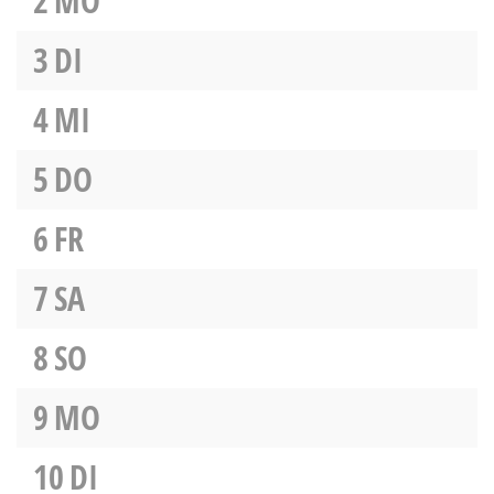
2
MO
3
DI
4
MI
5
DO
6
FR
7
SA
8
SO
9
MO
10
DI