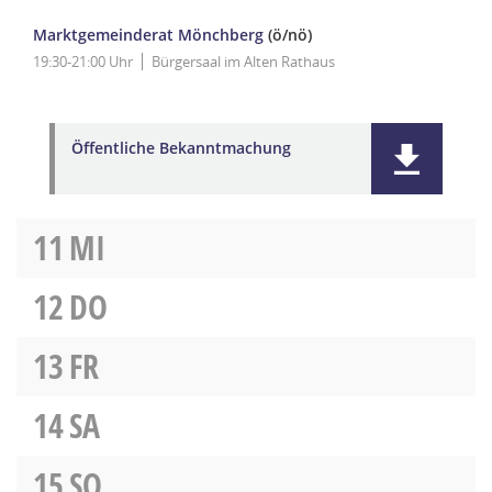
Marktgemeinderat Mönchberg
(ö/nö)
19:30-21:00 Uhr
Bürgersaal im Alten Rathaus
Öffentliche Bekanntmachung
11
MI
12
DO
13
FR
14
SA
15
SO