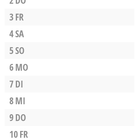
2
DO
3
FR
4
SA
5
SO
6
MO
7
DI
8
MI
9
DO
10
FR