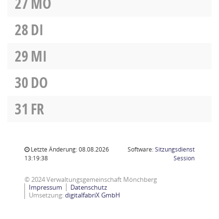
27
MO
28
DI
29
MI
30
DO
31
FR
Letzte Änderung: 08.08.2026
Software:
Sitzungsdienst
(Wird in
13:19:38
Session
© 2024 Verwaltungsgemeinschaft Mönchberg
Impressum
Datenschutz
Umsetzung:
digitalfabriX GmbH