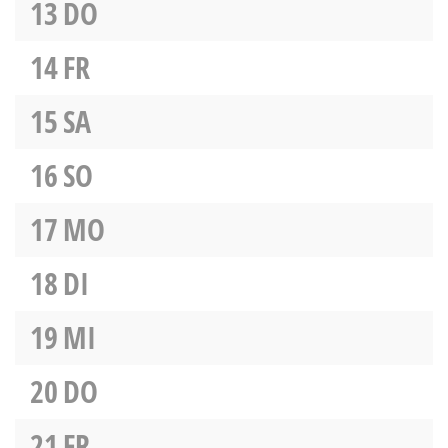
13
DO
14
FR
15
SA
16
SO
17
MO
18
DI
19
MI
20
DO
21
FR