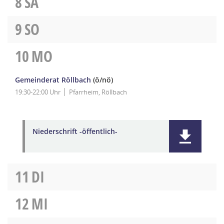
8
SA
9
SO
10
MO
Gemeinderat Röllbach
(ö/nö)
19:30-22:00 Uhr
Pfarrheim, Röllbach
Niederschrift -öffentlich-
11
DI
12
MI