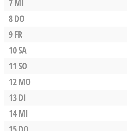
7
MI
8
DO
9
FR
10
SA
11
SO
12
MO
13
DI
14
MI
15
DO