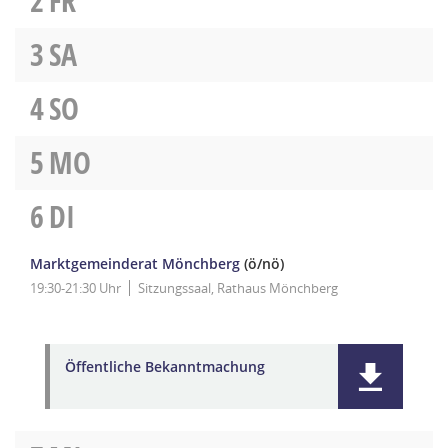
2
FR
3
SA
4
SO
5
MO
6
DI
Marktgemeinderat Mönchberg
(ö/nö)
19:30-21:30 Uhr
Sitzungssaal, Rathaus Mönchberg
Öffentliche Bekanntmachung