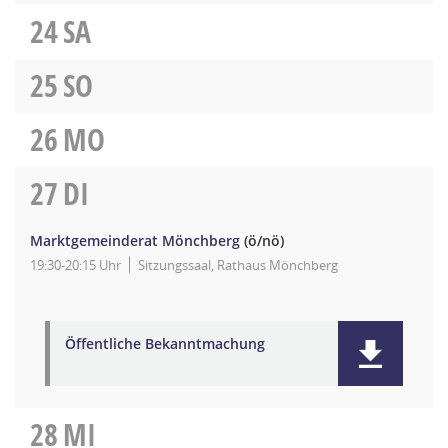
24
SA
25
SO
26
MO
27
DI
Marktgemeinderat Mönchberg
(ö/nö)
19:30-20:15 Uhr
Sitzungssaal, Rathaus Mönchberg
Öffentliche Bekanntmachung
28
MI